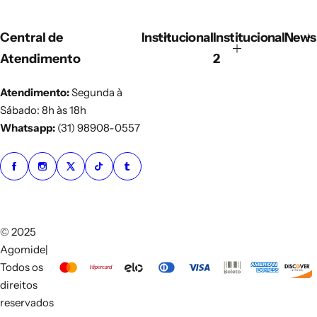
s
Central de
Institucional
Institucional
Newsl
Atendimento
2
Atendimento:
Segunda à
Sábado: 8h às 18h
Whatsapp:
(31) 98908-0557
© 2025
Agomide|
Todos os
direitos
reservados