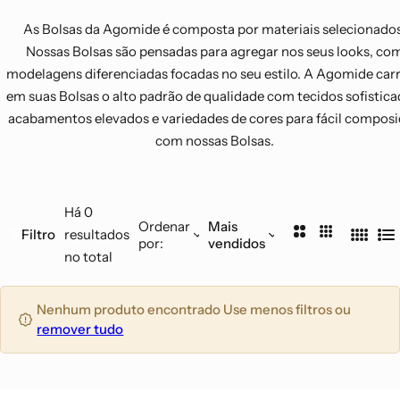
BIQUINIS
As Bolsas da Agomide é composta por materiais selecionados
Nossas Bolsas são pensadas para agregar nos seus looks, co
modelagens diferenciadas focadas no seu estilo. A Agomide car
em suas Bolsas o alto padrão de qualidade com tecidos sofistica
acabamentos elevados e variedades de cores para fácil compos
com nossas Bolsas.
Há 0
Ordenar
Mais
2
3
Filtro
resultados
por:
vendidos
4
L
C
C
no total
C
i
o
o
o
s
l
l
Nenhum produto encontrado Use menos filtros ou
l
t
u
u
remover tudo
u
a
n
n
n
a
a
a
s
s