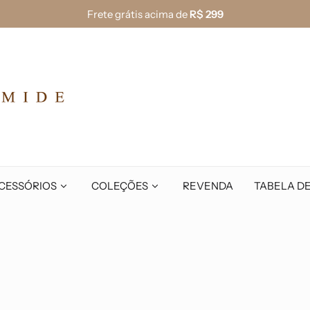
Use o cupom de primeira Compra:
1#DOSEDEAG
Frete grátis acima de
R$ 299
Desconto de
3% OFF
no
PIX!
CESSÓRIOS
COLEÇÕES
REVENDA
TABELA D