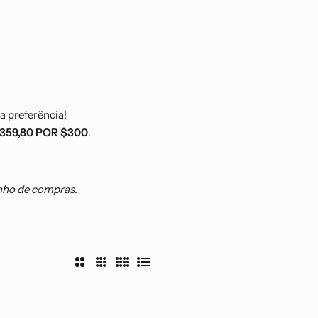
a preferência!
359,80 POR $300
.
inho de compras.
2
3
4
L
C
C
C
i
o
o
o
s