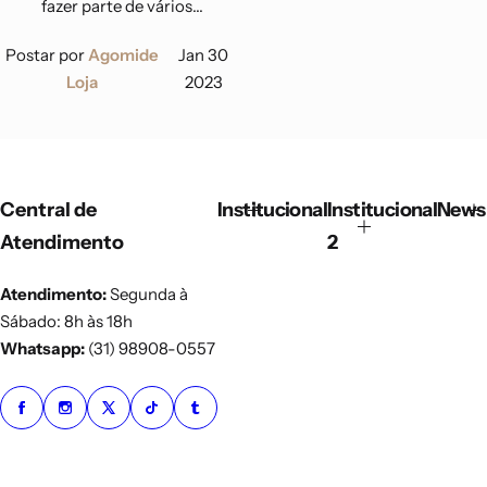
fazer parte de vários...
Postar por
Agomide
Jan 30
Loja
2023
Central de
Institucional
Institucional
Newsl
Atendimento
2
Atendimento:
Segunda à
Sábado: 8h às 18h
Whatsapp:
(31) 98908-0557